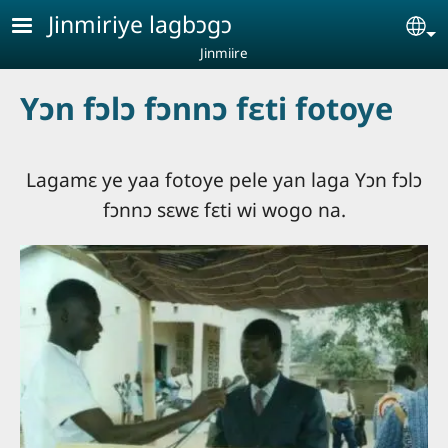
Aller au contenu principal
Jinmiriye lagbɔgɔ
Se
Jinmiire
Yɔn fɔlɔ fɔnnɔ fɛti fotoye
Lagamɛ ye yaa fotoye pele yan laga Yɔn fɔlɔ
fɔnnɔ sɛwɛ fɛti wi wogo na.